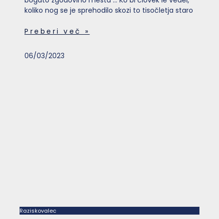
bogato zgodovino mesta … Ko bi človek le vedel,
koliko nog se je sprehodilo skozi to tisočletja staro
Preberi več »
06/03/2023
Raziskovalec