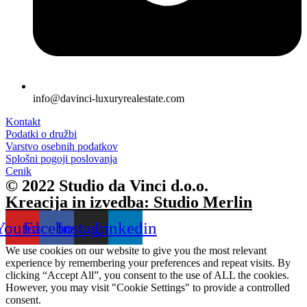
info@davinci-luxuryrealestate.com
Kontakt
Podatki o družbi
Varstvo osebnih podatkov
Splošni pogoji poslovanja
Cenik
© 2022 Studio da Vinci d.o.o.
Kreacija in izvedba:
Studio Merlin
Youtube
Facebook
Instagram
Linkedin
We use cookies on our website to give you the most relevant
experience by remembering your preferences and repeat visits. By
clicking “Accept All”, you consent to the use of ALL the cookies.
However, you may visit "Cookie Settings" to provide a controlled
consent.