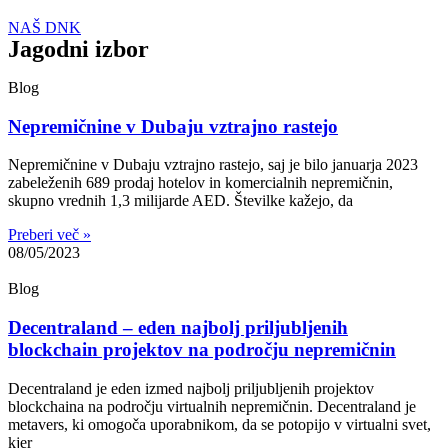
NAŠ DNK
Jagodni izbor
Blog
Nepremičnine v Dubaju vztrajno rastejo
Nepremičnine v Dubaju vztrajno rastejo, saj je bilo januarja 2023
zabeleženih 689 prodaj hotelov in komercialnih nepremičnin,
skupno vrednih 1,3 milijarde AED. Številke kažejo, da
Preberi več »
08/05/2023
Blog
Decentraland – eden najbolj priljubljenih
blockchain projektov na področju nepremičnin
Decentraland je eden izmed najbolj priljubljenih projektov
blockchaina na področju virtualnih nepremičnin. Decentraland je
metavers, ki omogoča uporabnikom, da se potopijo v virtualni svet,
kjer