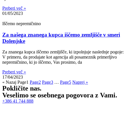
Preberi več »
01/05/2023
Iščemo nepremičnino
Za našega znanega kupca iščemo zemljišče v smeri
Dolenjske
Za znanega kupca iščemo zemljišče, ki izpolnjuje naslednje pogoje:
V primeru, da prodajate kot agencija ali posameznik primerljivo
nepremičnino, ki jo iščemo, Vas prosimo, da
Preberi več »
17/04/2023
« Nazaj
Page
1
Page
2
Page
3
…
Page
5
Naprej »
Pokličite nas.
Veselimo se osebnega pogovora z Vami.
+386 41 744 888