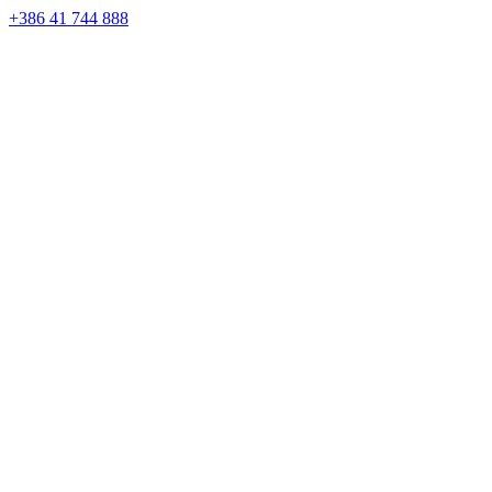
Skip
+386 41 744 888
to
content