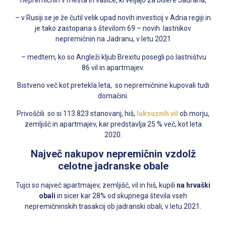
– v Rusiji se je že čutil velik upad novih investicij v Adria regiji in
je tako zastopana s številom 69 – novih lastnikov
nepremičnin na Jadranu, v letu 2021
– medtem, ko so Angleži kljub Brexitu posegli po lastništvu
86 vil in apartmajev.
Bistveno več kot pretekla leta, so nepremičnine kupovali tudi
domačini.
Privoščili so si 113.823 stanovanj, hiš,
luksuznih vil
ob morju,
zemljišč in apartmajev, kar predstavlja 25 % več, kot leta
2020.
Največ nakupov nepremičnin
vzdolž
celotne jadranske obale
Tujci so največ apartmajev, zemljišč, vil in hiš, kupili
na hrvaški
obali
in sicer kar 28% od skupnega števila vseh
nepremičninskih trasakcij ob jadranski obali, v letu 2021.