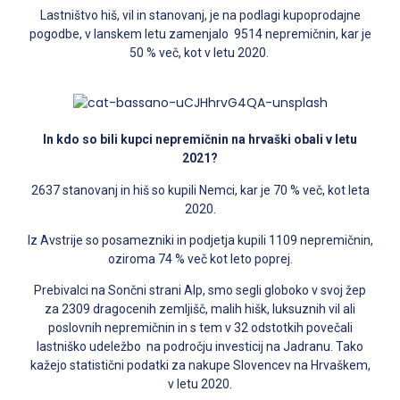
Lastništvo hiš, vil in stanovanj, je na podlagi kupoprodajne
pogodbe, v lanskem letu zamenjalo 9514 nepremičnin, kar je
50 % več, kot v letu 2020.
In kdo so bili kupci nepremičnin na hrvaški obali v letu
2021?
2637 stanovanj in hiš so kupili Nemci, kar je 70 % več, kot leta
2020.
Iz Avstrije so posamezniki in podjetja kupili 1109 nepremičnin,
oziroma 74 % več kot leto poprej.
Prebivalci na Sončni strani Alp, smo segli globoko v svoj žep
za 2309 dragocenih zemljišč, malih hišk, luksuznih vil ali
poslovnih nepremičnin in s tem v 32 odstotkih povečali
lastniško udeležbo na področju investicij na Jadranu. Tako
kažejo statistični podatki za nakupe Slovencev na Hrvaškem,
v letu 2020.