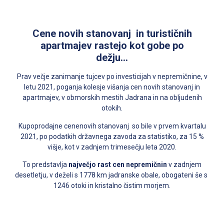
Cene novih stanovanj in turističnih
apartmajev rastejo kot gobe po
dežju…
Prav večje zanimanje tujcev po investicijah v nepremičnine, v
letu 2021, poganja kolesje višanja cen novih stanovanj in
apartmajev, v obmorskih mestih Jadrana in na obljudenih
otokih.
Kupoprodajne cenenovih stanovanj so bile v prvem kvartalu
2021, po podatkih državnega zavoda za statistiko, za 15 %
višje, kot v zadnjem trimesečju leta 2020.
To predstavlja
največj
o
rast cen nepremičnin
v zadnjem
desetletju, v deželi s 1778 km jadranske obale, obogateni še s
1246 otoki in kristalno čistim morjem.