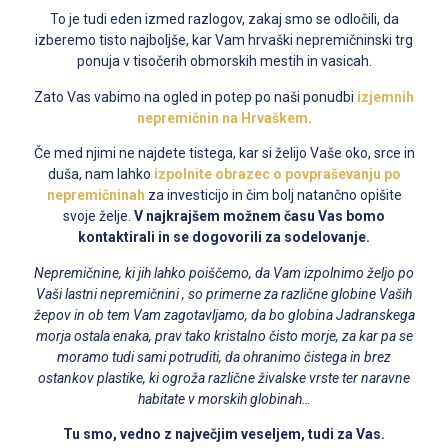
To je tudi eden izmed razlogov, zakaj smo se odločili, da
izberemo tisto najboljše, kar Vam hrvaški nepremičninski trg
ponuja v tisočerih obmorskih mestih in vasicah.
Zato Vas vabimo na ogled in potep po naši ponudbi
izjemnih
nepremičnin na Hrvaškem.
Če med njimi ne najdete tistega, kar si želijo Vaše oko, srce in
duša, nam lahko
izpolnite obrazec o povpraševanju po
nepremičninah
za investicijo in čim bolj natančno opišite
svoje želje.
V najkrajšem možnem času Vas bomo
kontaktirali in se dogovorili za sodelovanje.
Nepremičnine, ki jih lahko poiščemo, da Vam izpolnimo željo po
Vaši lastni nepremičnini , so primerne za različne globine Vaših
žepov in ob tem Vam zagotavljamo, da bo globina Jadranskega
morja ostala enaka, prav tako kristalno čisto morje, za kar pa se
moramo tudi sami potruditi, da ohranimo čistega in brez
ostankov plastike, ki ogroža različne živalske vrste ter naravne
habitate v morskih globinah…
Tu smo, vedno z največjim veseljem, tudi za Vas.