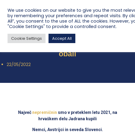
We use cookies on our website to give you the most relev
by remembering your preferences and repeat visits. By cli
All”, you consent to the use of ALL the cookies. However, y
"Cookie Settings" to provide a controlled consent.
Cookie Settings
Accept All
Kupci nepremičnin na hrvaški
obali
22/05/2022
Največ
nepremičnin
smo v preteklem letu 2021, na
hrvaškem delu Jadrana kupili
Nemci, Avstrijci in seveda Slovenci.