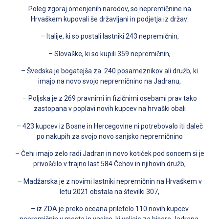
Poleg zgoraj omenjenih narodov, so nepremičnine na
Hrvaškem kupovali še državljani in podjetja iz držav:
– Italije, ki so postali lastniki 243 nepremičnin,
– Slovaške, ki so kupili 359 nepremičnin,
– Švedska je bogatejša za 240 posameznikov ali družb, ki
imajo na novo svojo nepremičnino na Jadranu,
– Poljska je z 269 pravnimi in fizičnimi osebami prav tako
zastopana v poplavi novih kupcev na hrvaški obali
– 423 kupcev iz Bosne in Hercegovine ni potrebovalo iti daleč
po nakupih za svojo novo sanjsko nepremičnino
– Čehi imajo zelo radi Jadran in novo kotiček pod soncem si je
privoščilo v trajno last 584 Čehov in njihovih družb,
– Madžarska je z novimi lastniki nepremičnin na Hrvaškem v
letu 2021 obstala na številki 307,
– iz ZDA je preko oceana priletelo 110 novih kupcev
nepremičnin v mesta in vasice, ki veljajo za bisere Jadrana,