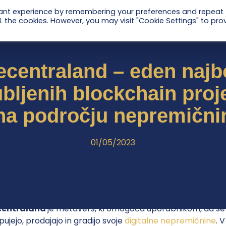
vant experience by remembering your preferences and repeat
ALL the cookies. However, you may visit "Cookie Settings" to pro
ecentraland – eden najbo
jubljenih blockchain proj
na področju nepremični
01/05/2023
eden izmed najbolj priljubljenih projektov blockchaina na
centraland
je metavers, ki omogoča uporabnikom, da se p
pujejo, prodajajo in gradijo svoje
digitalne nepremičnine
. 