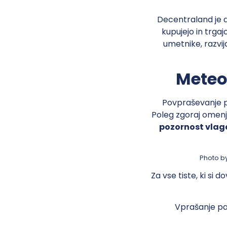
Decentraland je d
kupujejo in trgaj
umetnike, razvija
Meteor
Povpraševanje po
Poleg zgoraj omenj
pozornost vlaga
Photo b
Za vse tiste, ki si d
Vprašanje pa 