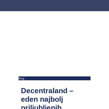
Blog
Decentraland –
eden najbolj
priljubljenih