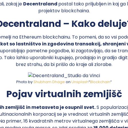
i, zakaj je
Decentraland
postal tako priljubljen in kaj ga
projektov blockchaina.
Decentraland – Kako deluje
melji na Ethereum blockchainu. To pomeni, da so vsi pod
ot so lastništvo in zgodovina transakcij, shranjeni v
uporabljajo pametne pogodbe, ki zagotavljajo, da se trans
. Tako lahko uporabniki kupujejo, prodajajo in gradijo dig
brez strahu, da bi prišlo do kraje ali zlorabe.
Photo by
Shubham Dhage
on
Unsplash
“
Blockchain
“
Pojav virtualnih zemljišč
h zemljišč in metasveta je osupnil svet.
S popularizaci
ltinacionalnih korporacij se je vrednost virtualnih zemljiš
 primer, 16 kvadratnih metrov virtualnega zemljišča v virt
lna modna revija marca, se zdaj prodaja za
15.000 dolarjev