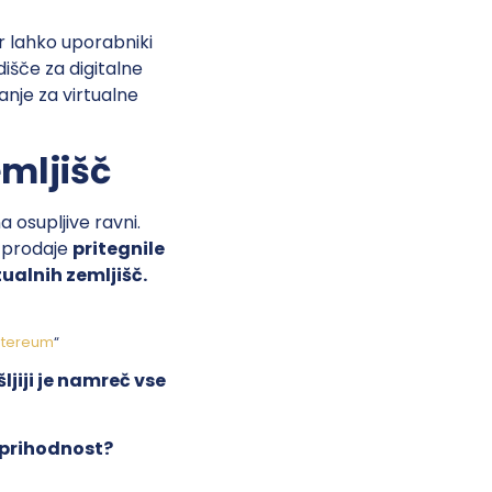
r lahko uporabniki
dišče za digitalne
manje za virtualne
emljišč
 osupljive ravni.
e prodaje
pritegnile
ualnih zemljišč.
 Ehtereum
“
ljiji je namreč vse
 prihodnost?