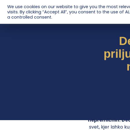
We use cookies on our website to give you the most rele
+386 41 744 888
visits. By clicking “Accept All”, you consent to the use of 
a controlled consent.
D
pril
Decentraland
je 
nepremičnin.
De
svet, kjer lahko ku