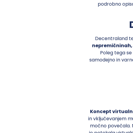
podrobno opisal
Decentraland te
nepremičninah, k
Poleg tega se 
samodejno in varno
Koncept virtualni
in vključevanjem mu
močno povečala. Na
je potekala virtua