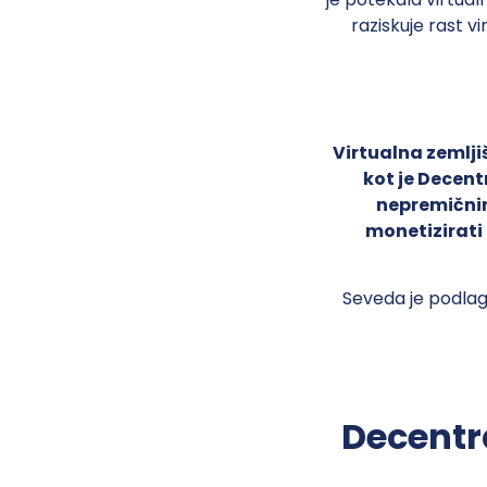
raziskuje rast vi
Virtualna zemlji
kot je Decent
nepremični
monetizirati
Seveda je podlaga
Decentra