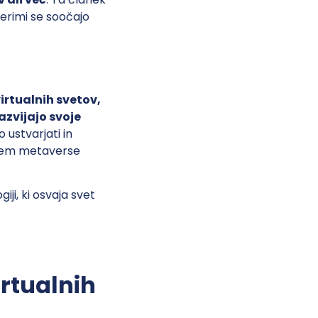
aterimi se soočajo
irtualnih svetov,
azvijajo svoje
 ustvarjati in
jočem metaverse
ji, ki osvaja svet
irtualnih