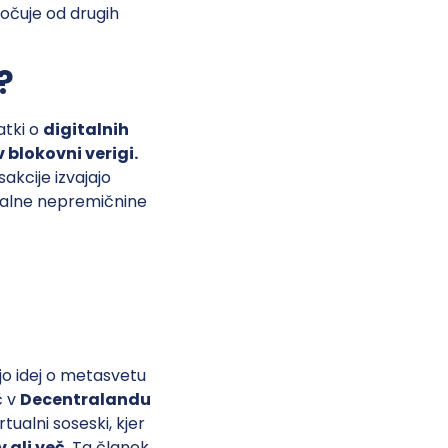
 ločuje od drugih
?
atki o
digitalnih
 blokovni verigi.
akcije izvajajo
italne nepremičnine
jo idej o metasvetu
č v
Decentralandu
ualni soseski, kjer
 ali več
. Ta članek