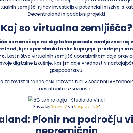
rtualnih zemljišč, njihov investicijski potencial in izzive, s k
Decentraland in podobni projekti.
Kaj so virtualna zemljišča?
šča se nanašajo na digitalne parcele zemlje znotraj v
raland, kjer uporabniki lahko kupujejo, prodajajo in r
ne.
Lastništvo virtualnih zemljišč uporabnikom daje pravico
svoje digitalne izkušnje, kar jim daje vrednost v nastaja
gospodarstvu.
 za tovrstni tehnološki razcvet tudi v sodobni 5G tehnologi
neslutenih razsežnosti …
Photo by
Shiwa ID
on
Unsplash
“
5G
“
land: Pionir na področju v
nepremičnin