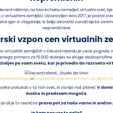
ecentraliziran, na blockchainu temelječ virtualni svet, kje
o z virtualnimi zemljišči. Ustanovljen leta 2017, je postal sre
lce iger in vlagatelje, ki želijo izkoristiti naraščajoče zani
nepremičnine.
ski vzpon cen virtualnih z
 virtualnih zemljiščih v Decentralandu je cene pognalo na
enega primera za 15.000 dolarjev so druge visokoprofiln
teljev po vsem svetu, kar je privedlo do razcveta virt
y
Shubham Dhage
on
Unsplash
“
3D illustration of Tezos coin, Bitcoin,
ovolite pokukati v ta nori svet, ki osvaja naš planet.
V domiš
možno in predvsem mogoče.
je ali je to resnično
prava pot za našo varno in srečno
In kam nas vse to pelje?