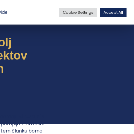
vide
Cookie Settings
Accept All
lj
ektov
n
 področju
virtualnih
otopijo v virtualni
V tem članku bomo