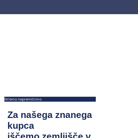
Iščemo nepremičnino
Za našega znanega
kupca
iščemo zemljišče v