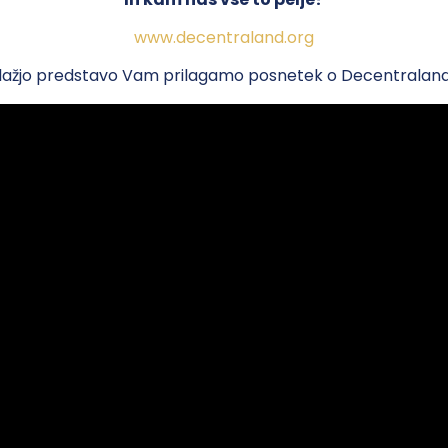
www.decentraland.org
 lažjo predstavo Vam prilagamo posnetek o Decentraland