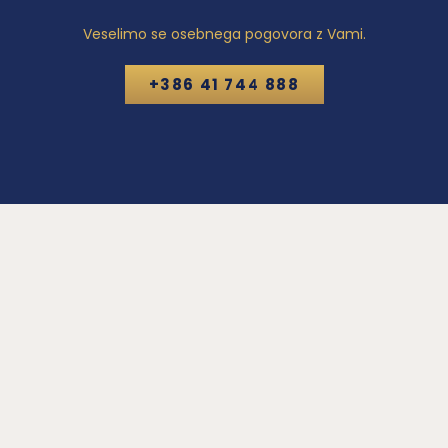
Veselimo se osebnega pogovora z Vami.
+386 41 744 888