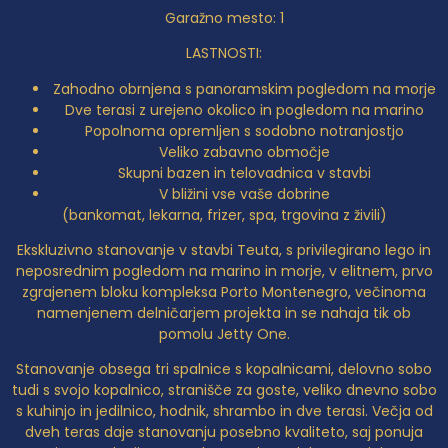
Garažno mesto: 1
LASTNOSTI:
Zahodno obrnjena s panoramskim pogledom na morje
Dve terasi z urejeno okolico in pogledom na marino
Popolnoma opremljen s sodobno notranjostjo
Veliko zabavno območje
Skupni bazen in telovadnica v stavbi
V bližini vse vaše dobrine
(bankomat, lekarna, frizer, spa, trgovina z živili)
Ekskluzivno stanovanje v stavbi Teuta, s privilegirano lego in
neposrednim pogledom na marino in morje, v elitnem, prvo
zgrajenem bloku kompleksa Porto Montenegro, večinoma
namenjenem delničarjem projekta in se nahaja tik ob
pomolu Jetty One.
Stanovanje obsega tri spalnice s kopalnicami, delovno sobo
tudi s svojo kopalnico, stranišče za goste, veliko dnevno sobo
s kuhinjo in jedilnico, hodnik, shrambo in dve terasi. Večja od
dveh teras daje stanovanju posebno kvaliteto, saj ponuja