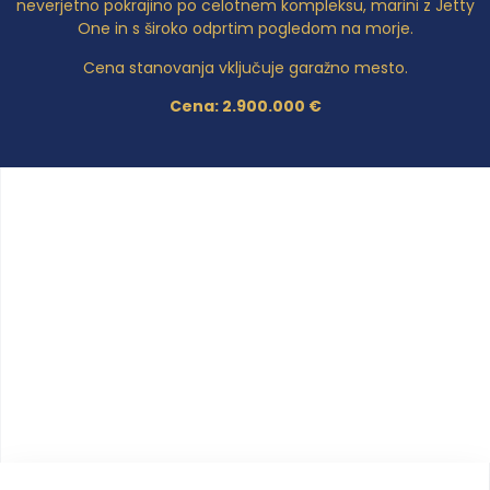
neverjetno pokrajino po celotnem kompleksu, marini z Jetty
One in s široko odprtim pogledom na morje.
Cena stanovanja vključuje garažno mesto.
Cena: 2.900.000 €