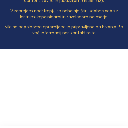
center s savno in jacuzzijem (14,56 m2).
V zgornjem nadstropju se nahajajo štiri udobne sobe z
lastnimi kopalnicami in razgledom na morje.
Vile so popolnoma opremljene in pripravljene na bivanje. Za
več informacij nas kontaktirajte