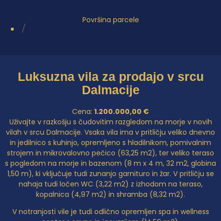
Površina parcele
/
Luksuzna vila za prodajo v srcu
Dalmacije
Cena:
1.200.000,00 €
Uživajte v razkošju s čudovitim razgledom na morje v novih
vilah v srcu Dalmacije. Vsaka vila ima v pritličju veliko dnevno
in jedilnico s kuhinjo, opremljeno s hladilnikom, pomivalnim
strojem in mikrovalovno pečico (63,25 m2), ter veliko teraso
s pogledom na morje in bazenom (8 m x 4 m, 32 m2, globina
1,50 m), ki vključuje tudi zunanjo garnituro in žar. V pritličju se
nahaja tudi ločen WC (3,22 m2) z izhodom na teraso,
kopalnica (4,97 m2) in shramba (8,32 m2).
V notranjosti vile je tudi odlično opremljen spa in wellness