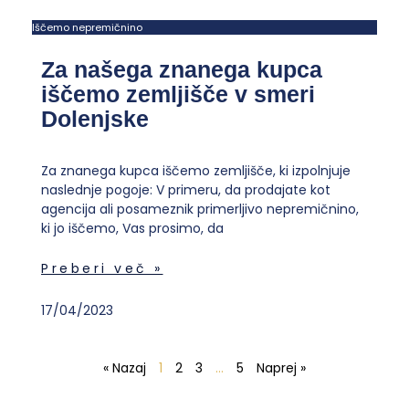
Iščemo nepremičnino
Za našega znanega kupca
iščemo zemljišče v smeri
Dolenjske
Za znanega kupca iščemo zemljišče, ki izpolnjuje
naslednje pogoje: V primeru, da prodajate kot
agencija ali posameznik primerljivo nepremičnino,
ki jo iščemo, Vas prosimo, da
Preberi več »
17/04/2023
« Nazaj
1
2
3
…
5
Naprej »