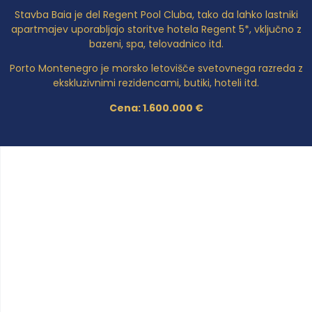
Stavba Baia je del Regent Pool Cluba, tako da lahko lastniki
apartmajev uporabljajo storitve hotela Regent 5*, vključno z
bazeni, spa, telovadnico itd.
Porto Montenegro je morsko letovišče svetovnega razreda z
ekskluzivnimi rezidencami, butiki, hoteli itd.
Cena: 1.600.000 €