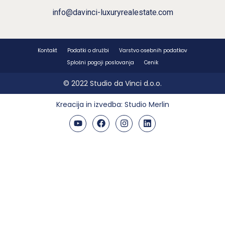
info@davinci-luxuryrealestate.com
Kontakt
Podatki o družbi
Varstvo osebnih podatkov
Splošni pogoji poslovanja
Cenik
© 2022 Studio da Vinci d.o.o.
Kreacija in izvedba:
Studio Merlin