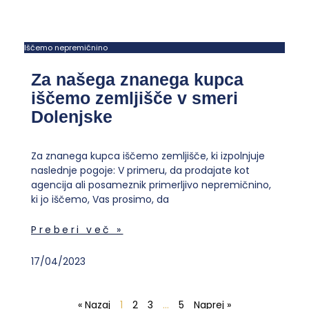
Iščemo nepremičnino
Za našega znanega kupca
iščemo zemljišče v smeri
Dolenjske
Za znanega kupca iščemo zemljišče, ki izpolnjuje
naslednje pogoje: V primeru, da prodajate kot
agencija ali posameznik primerljivo nepremičnino,
ki jo iščemo, Vas prosimo, da
Preberi več »
17/04/2023
« Nazaj
1
2
3
…
5
Naprej »